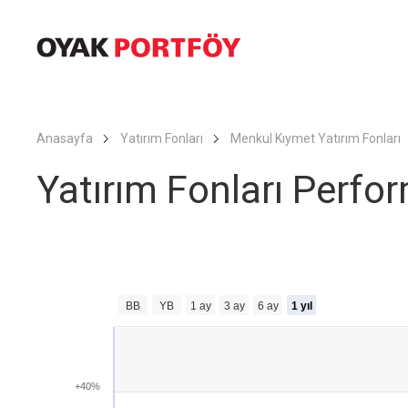
Anasayfa
Yatırım Fonları
Menkul Kıymet Yatırım Fonları
Yatırım Fonları Perfor
BB
YB
1 ay
3 ay
6 ay
1 yıl
+40%