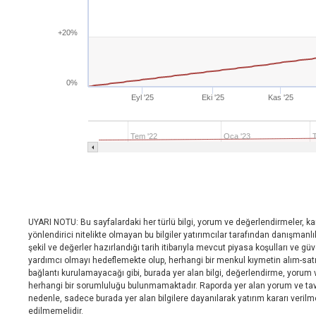
+20%
0%
Eyl '25
Eki '25
Kas '25
Tem '22
Oca '23
UYARI NOTU: Bu sayfalardaki her türlü bilgi, yorum ve değerlendirmeler, ka
yönlendirici nitelikte olmayan bu bilgiler yatırımcılar tarafından danışmanlı
şekil ve değerler hazırlandığı tarih itibarıyla mevcut piyasa koşulları ve gü
yardımcı olmayı hedeflemekte olup, herhangi bir menkul kıymetin alım-satım 
bağlantı kurulamayacağı gibi, burada yer alan bilgi, değerlendirme, yorum
herhangi bir sorumluluğu bulunmamaktadır. Raporda yer alan yorum ve tavsi
nedenle, sadece burada yer alan bilgilere dayanılarak yatırım kararı veril
edilmemelidir.