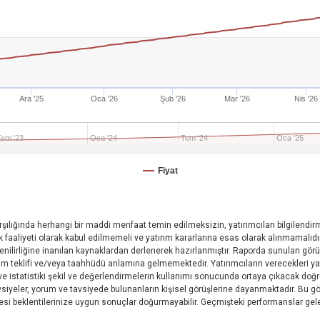
Ara '25
Oca '26
Şub '26
Mar '26
Nis '26
Tem '23
Oca '24
Tem '24
Oca '25
Fiyat
rşılığında herhangi bir maddi menfaat temin edilmeksizin, yatırımcıları bilgilend
k faaliyeti olarak kabul edilmemeli ve yatırım kararlarına esas olarak alınmamalıdır
venilirliğine inanılan kaynaklardan derlenerek hazırlanmıştır. Raporda sunulan görüş,
teklifi ve/veya taahhüdü anlamına gelmemektedir. Yatırımcıların verecekleri yatırı
 ve istatistiki şekil ve değerlendirmelerin kullanımı sonucunda ortaya çıkacak d
yeler, yorum ve tavsiyede bulunanların kişisel görüşlerine dayanmaktadır. Bu görüş
mesi beklentilerinize uygun sonuçlar doğurmayabilir. Geçmişteki performanslar gel