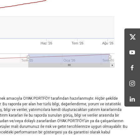
Haz '26
Tem '26
Ağu '26
Tem '25
Oca '26
Tem '26
irmek amacıyla OYAK PORTFÖY tarafından hazırlanmıştır. Hiçbir şekilde
. Bu raporda yer alan her türlü bilgi, değerlendirme, yorum ve istatistiki
 bilgi ve veriler, yatırımcılara kendi oluşturacakları yatırım kararlarında
m kararları ile bu raporda sunulan görüş, bilgi ve veriler arasında bir
oğrudan ve/veya dolaylı zararlardan OYAK PORTFÖY’ün ya da çalışanlarının
ler mali durumunuz ile risk ve getiri tercihlerinize uygun olmayabilir. Bu
ecekteki performansın bir göstergesi ya da garantisi olarak kabul