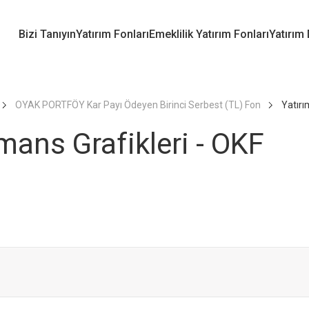
Bizi Tanıyın
Yatırım Fonları
Emeklilik Yatırım Fonları
Yatırım
OYAK PORTFÖY Kar Payı Ödeyen Birinci Serbest (TL) Fon
Yatırı
mans Grafikleri - OKF