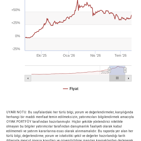
+50%
+25%
0%
-25%
Eki '25
Oca '26
Nis '26
Tem '26
2025
Fiyat
UYARI NOTU: Bu sayfalardaki her türlü bilgi, yorum ve değerlendirmeler, karşılığında
herhangi bir maddi menfaat temin edilmeksizin, yatırımcıları bilgilendirmek amacıyla
OYAK PORTFÖY tarafından hazırlanmıştır. Hiçbir şekilde yönlendirici nitelikte
olmayan bu bilgiler yatırımcılar tarafından danışmanlık faaliyeti olarak kabul
edilmemeli ve yatırım kararlarına esas olarak alınmamalıdır. Bu raporda yer alan her
türlü bilgi, değerlendirme, yorum ve istatistiki şekil ve değerler hazırlandığı tarih
itibarıyla mevcut piyasa koşulları ve güvenilirliğine inanılan kaynaklardan derlenerek