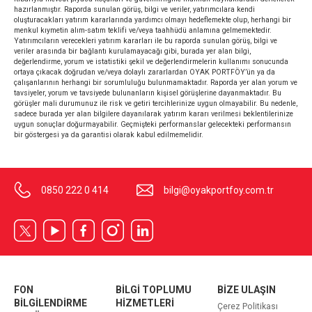
hazırlanmıştır. Raporda sunulan görüş, bilgi ve veriler, yatırımcılara kendi
oluşturacakları yatırım kararlarında yardımcı olmayı hedeflemekte olup, herhangi bir
menkul kıymetin alım-satım teklifi ve/veya taahhüdü anlamına gelmemektedir.
Yatırımcıların verecekleri yatırım kararları ile bu raporda sunulan görüş, bilgi ve
veriler arasında bir bağlantı kurulamayacağı gibi, burada yer alan bilgi,
değerlendirme, yorum ve istatistiki şekil ve değerlendirmelerin kullanımı sonucunda
ortaya çıkacak doğrudan ve/veya dolaylı zararlardan OYAK PORTFÖY’ün ya da
çalışanlarının herhangi bir sorumluluğu bulunmamaktadır. Raporda yer alan yorum ve
tavsiyeler, yorum ve tavsiyede bulunanların kişisel görüşlerine dayanmaktadır. Bu
görüşler mali durumunuz ile risk ve getiri tercihlerinize uygun olmayabilir. Bu nedenle,
sadece burada yer alan bilgilere dayanılarak yatırım kararı verilmesi beklentilerinize
uygun sonuçlar doğurmayabilir. Geçmişteki performanslar gelecekteki performansın
bir göstergesi ya da garantisi olarak kabul edilmemelidir.
0850 222 0 414
bilgi@oyakportfoy.com.tr
FON
BİLGİ TOPLUMU
BİZE ULAŞIN
BİLGİLENDİRME
HİZMETLERİ
Çerez Politikası