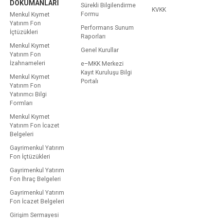
DOKÜMANLARI
Sürekli Bilgilendirme
KVKK
Formu
Menkul Kıymet
Yatırım Fon
Performans Sunum
İçtüzükleri
Raporları
Menkul Kıymet
Genel Kurullar
Yatırım Fon
İzahnameleri
e–MKK Merkezi
Kayıt Kuruluşu Bilgi
Menkul Kıymet
Portalı
Yatırım Fon
Yatırımcı Bilgi
Formları
Menkul Kıymet
Yatırım Fon İcazet
Belgeleri
Gayrimenkul Yatırım
Fon İçtüzükleri
Gayrimenkul Yatırım
Fon İhraç Belgeleri
Gayrimenkul Yatırım
Fon İcazet Belgeleri
Girişim Sermayesi