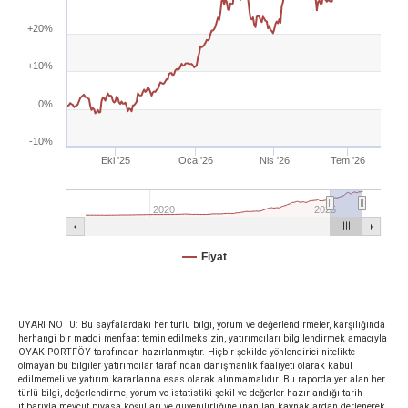
+20%
+10%
0%
-10%
Eki '25
Oca '26
Nis '26
Tem '26
2020
2025
Fiyat
UYARI NOTU: Bu sayfalardaki her türlü bilgi, yorum ve değerlendirmeler, karşılığında
herhangi bir maddi menfaat temin edilmeksizin, yatırımcıları bilgilendirmek amacıyla
OYAK PORTFÖY tarafından hazırlanmıştır. Hiçbir şekilde yönlendirici nitelikte
olmayan bu bilgiler yatırımcılar tarafından danışmanlık faaliyeti olarak kabul
edilmemeli ve yatırım kararlarına esas olarak alınmamalıdır. Bu raporda yer alan her
türlü bilgi, değerlendirme, yorum ve istatistiki şekil ve değerler hazırlandığı tarih
itibarıyla mevcut piyasa koşulları ve güvenilirliğine inanılan kaynaklardan derlenerek