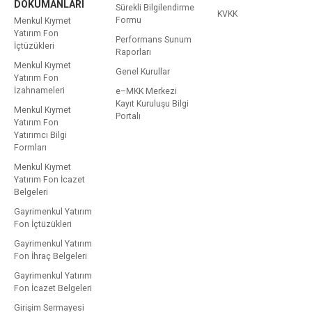
DOKÜMANLARI
Sürekli Bilgilendirme
KVKK
Formu
Menkul Kıymet
Yatırım Fon
Performans Sunum
İçtüzükleri
Raporları
Menkul Kıymet
Genel Kurullar
Yatırım Fon
İzahnameleri
e–MKK Merkezi
Kayıt Kuruluşu Bilgi
Menkul Kıymet
Portalı
Yatırım Fon
Yatırımcı Bilgi
Formları
Menkul Kıymet
Yatırım Fon İcazet
Belgeleri
Gayrimenkul Yatırım
Fon İçtüzükleri
Gayrimenkul Yatırım
Fon İhraç Belgeleri
Gayrimenkul Yatırım
Fon İcazet Belgeleri
Girişim Sermayesi