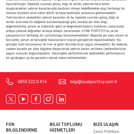
hazırlanmıştır. Raporda sunulan görüş, bilgi ve veriler, yatırımcılara kendi
oluşturacakları yatırım kararlarında yardımcı olmayı hedeflemekte olup, herhangi bir
menkul kıymetin alım-satım teklifi ve/veya taahhüdü anlamına gelmemektedir.
Yatırımcıların verecekleri yatırım kararları ile bu raporda sunulan görüş, bilgi ve
veriler arasında bir bağlantı kurulamayacağı gibi, burada yer alan bilgi,
değerlendirme, yorum ve istatistiki şekil ve değerlendirmelerin kullanımı sonucunda
ortaya çıkacak doğrudan ve/veya dolaylı zararlardan OYAK PORTFÖY’ün ya da
çalışanlarının herhangi bir sorumluluğu bulunmamaktadır. Raporda yer alan yorum ve
tavsiyeler, yorum ve tavsiyede bulunanların kişisel görüşlerine dayanmaktadır. Bu
görüşler mali durumunuz ile risk ve getiri tercihlerinize uygun olmayabilir. Bu nedenle,
sadece burada yer alan bilgilere dayanılarak yatırım kararı verilmesi beklentilerinize
uygun sonuçlar doğurmayabilir. Geçmişteki performanslar gelecekteki performansın
bir göstergesi ya da garantisi olarak kabul edilmemelidir.
0850 222 0 414
bilgi@oyakportfoy.com.tr
FON
BİLGİ TOPLUMU
BİZE ULAŞIN
BİLGİLENDİRME
HİZMETLERİ
Çerez Politikası