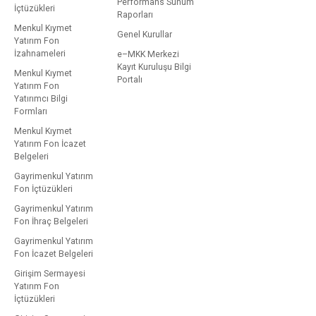
Performans Sunum
İçtüzükleri
Raporları
Menkul Kıymet
Genel Kurullar
Yatırım Fon
İzahnameleri
e–MKK Merkezi
Kayıt Kuruluşu Bilgi
Menkul Kıymet
Portalı
Yatırım Fon
Yatırımcı Bilgi
Formları
Menkul Kıymet
Yatırım Fon İcazet
Belgeleri
Gayrimenkul Yatırım
Fon İçtüzükleri
Gayrimenkul Yatırım
Fon İhraç Belgeleri
Gayrimenkul Yatırım
Fon İcazet Belgeleri
Girişim Sermayesi
Yatırım Fon
İçtüzükleri