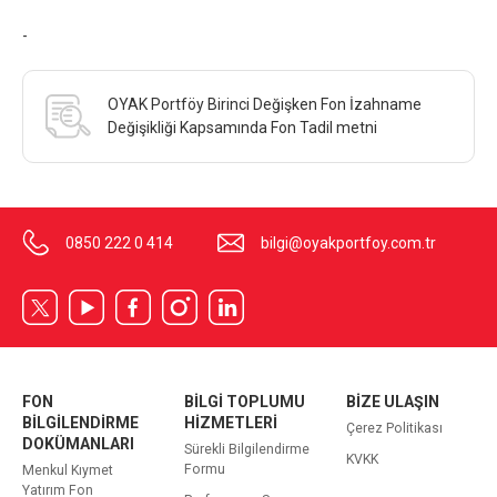
-
OYAK Portföy Birinci Değişken Fon İzahname
Değişikliği Kapsamında Fon Tadil metni
0850 222 0 414
bilgi@oyakportfoy.com.tr
FON
BİLGİ TOPLUMU
BİZE ULAŞIN
BİLGİLENDİRME
HİZMETLERİ
Çerez Politikası
DOKÜMANLARI
Sürekli Bilgilendirme
KVKK
Formu
Menkul Kıymet
Yatırım Fon