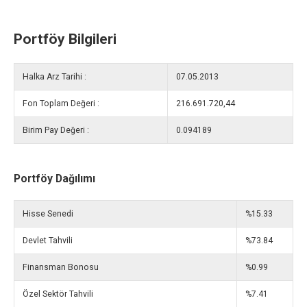
Portföy Bilgileri
Halka Arz Tarihi :
07.05.2013
Fon Toplam Değeri :
216.691.720,44
Birim Pay Değeri :
0.094189
Portföy Dağılımı
Hisse Senedi
%15.33
Devlet Tahvili
%73.84
Finansman Bonosu
%0.99
Özel Sektör Tahvili
%7.41