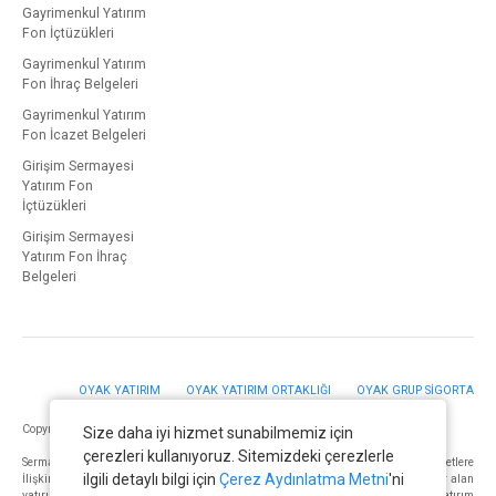
Gayrimenkul Yatırım
Fon İçtüzükleri
Gayrimenkul Yatırım
Fon İhraç Belgeleri
Gayrimenkul Yatırım
Fon İcazet Belgeleri
Girişim Sermayesi
Yatırım Fon
İçtüzükleri
Girişim Sermayesi
Yatırım Fon İhraç
Belgeleri
OYAK YATIRIM
OYAK YATIRIM ORTAKLIĞI
OYAK GRUP SİGORTA
Copyright © OYAK PORTFÖY YÖNETİMİ A.Ş. 2023. Tüm Hakları Saklıdır.
Size daha iyi hizmet sunabilmemiz için
çerezleri kullanıyoruz. Sitemizdeki çerezlerle
Sermaye Piyasası Kurulunun “Yatırım Hizmetleri ve Faaliyetleri ile Yan Hizmetlere
ilgili detaylı bilgi için
Çerez Aydınlatma Metni
'ni
İlişkin Esaslar Hakkında Tebliğ”i Uyarınca Yayımlanan Uyarı Notu : “Burada yer alan
yatırım bilgi, yorum ve tavsiyeleri yatırım danışmanlığı kapsamında değildir. Yatırım