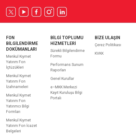
FON
BİLGİ TOPLUMU
BİZE ULAŞIN
BİLGİLENDİRME
HİZMETLERİ
Çerez Politikası
DOKÜMANLARI
Sürekli Bilgilendirme
KVKK
Formu
Menkul Kıymet
Yatırım Fon
Performans Sunum
İçtüzükleri
Raporları
Menkul Kıymet
Genel Kurullar
Yatırım Fon
İzahnameleri
e–MKK Merkezi
Kayıt Kuruluşu Bilgi
Menkul Kıymet
Portalı
Yatırım Fon
Yatırımcı Bilgi
Formları
Menkul Kıymet
Yatırım Fon İcazet
Belgeleri