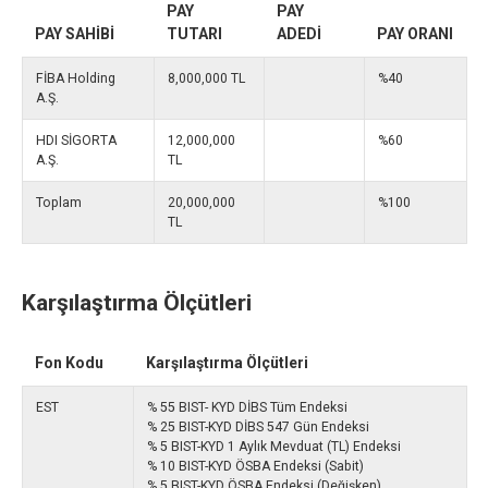
PAY
PAY
PAY SAHİBİ
TUTARI
ADEDİ
PAY ORANI
FİBA Holding
8,000,000 TL
%40
A.Ş.
HDI SİGORTA
12,000,000
%60
A.Ş.
TL
Toplam
20,000,000
%100
TL
Karşılaştırma Ölçütleri
Fon Kodu
Karşılaştırma Ölçütleri
EST
% 55 BIST- KYD DİBS Tüm Endeksi
% 25 BIST-KYD DİBS 547 Gün Endeksi
% 5 BIST-KYD 1 Aylık Mevduat (TL) Endeksi
% 10 BIST-KYD ÖSBA Endeksi (Sabit)
% 5 BIST-KYD ÖSBA Endeksi (Değişken)