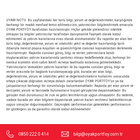
UYARI NOTU: Bu sayfalardaki her türlü bilgi, yorum ve değerlendirmeler, karşılığında
herhangi bir maddi menfaat temin edilmeksizin, yatırımcıları bilgilendirmek amacıyla
OYAK PORTFÖY tarafından hazırlanmıştır. Hiçbir şekilde yönlendirici nitelikte
olmayan bu bilgiler yatırımcılar tarafından danışmanlık faaliyeti olarak kabul
edilmemeli ve yatırım kararlarına esas olarak alınmamalıdır. Bu raporda yer alan her
türlü bilgi, değerlendirme, yorum ve istatistiki şekil ve değerler hazırlandığı tarih
itibarıyla mevcut piyasa koşulları ve güvenilirliğine inanılan kaynaklardan derlenerek
hazırlanmıştır. Raporda sunulan görüş, bilgi ve veriler, yatırımcılara kendi
oluşturacakları yatırım kararlarında yardımcı olmayı hedeflemekte olup, herhangi bir
menkul kıymetin alım-satım teklifi ve/veya taahhüdü anlamına gelmemektedir.
Yatırımcıların verecekleri yatırım kararları ile bu raporda sunulan görüş, bilgi ve
veriler arasında bir bağlantı kurulamayacağı gibi, burada yer alan bilgi,
değerlendirme, yorum ve istatistiki şekil ve değerlendirmelerin kullanımı sonucunda
ortaya çıkacak doğrudan ve/veya dolaylı zararlardan OYAK PORTFÖY’ün ya da
çalışanlarının herhangi bir sorumluluğu bulunmamaktadır. Raporda yer alan yorum ve
tavsiyeler, yorum ve tavsiyede bulunanların kişisel görüşlerine dayanmaktadır. Bu
görüşler mali durumunuz ile risk ve getiri tercihlerinize uygun olmayabilir. Bu nedenle,
sadece burada yer alan bilgilere dayanılarak yatırım kararı verilmesi beklentilerinize
uygun sonuçlar doğurmayabilir. Geçmişteki performanslar gelecekteki performansın
bir göstergesi ya da garantisi olarak kabul edilmemelidir.
0850 222 0 414
bilgi@oyakportfoy.com.tr