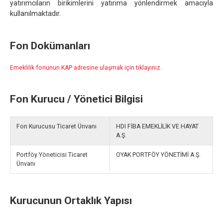
yatırımcıların birikimlerini yatırıma yönlendirmek amacıyla
kullanılmaktadır.
Fon Dokümanları
Emeklilik fonunun KAP adresine ulaşmak için tıklayınız.
Fon Kurucu / Yönetici Bilgisi
Fon Kurucusu Ticaret Ünvanı
HDI FİBA EMEKLİLİK VE HAYAT
A.Ş.
Portföy Yöneticisi Ticaret
OYAK PORTFÖY YÖNETİMİ A.Ş.
Ünvanı
Kurucunun Ortaklık Yapısı