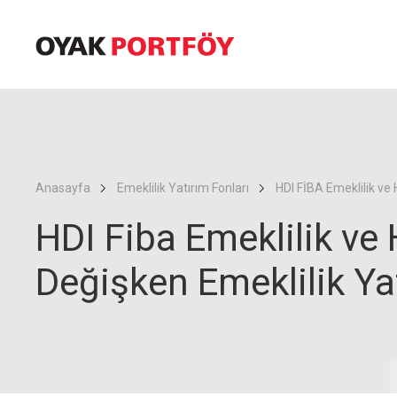
Anasayfa
Emeklilik Yatırım Fonları
HDI FİBA Emeklilik ve 
HDI Fiba Emeklilik v
Değişken Emeklilik Ya