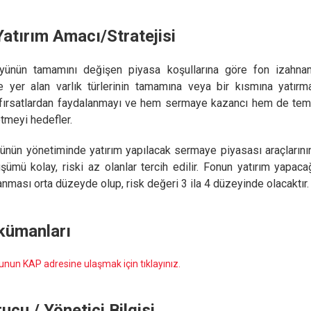
atırım Amacı/Stratejisi
öyünün tamamını değişen piyasa koşullarına göre fon izahnam
 yer alan varlık türlerinin tamamına veya bir kısmına yatırma
 fırsatlardan faydalanmayı ve hem sermaye kazancı hem de teme
etmeyi hedefler.
ünün yönetiminde yatırım yapılacak sermaye piyasası araçların
ümü kolay, riski az olanlar tercih edilir. Fonun yatırım yapacağı
anması orta düzeyde olup, risk değeri 3 ila 4 düzeyinde olacaktır.
kümanları
unun KAP adresine ulaşmak için tıklayınız.
ucu / Yönetici Bilgisi