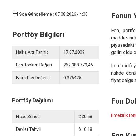
Fonun Y
Son Güncelleme :
07.08.2026 - 4:00
Fon, portf
Portföy Bilgileri
maddesinde
piyasadaki
geliri elde 
Halka Arz Tarihi :
17.07.2009
Fon Toplam Değeri :
262.388.779,46
Fon portföy
nakde dönüş
Birim Pay Değeri :
0.376475
fiyat dalgal
Fon Do
Portföy Dağılımı
Emeklilik fon
Hisse Senedi
%30.58
Devlet Tahvili
%10.18
Fon Kur