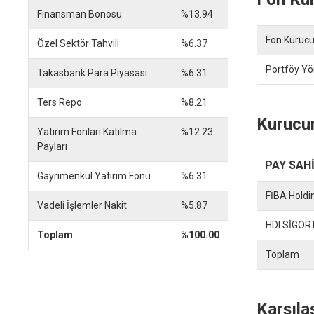
Finansman Bonosu
%13.94
Fon Kurucu
Özel Sektör Tahvili
%6.37
Portföy Yön
Takasbank Para Piyasası
%6.31
Ters Repo
%8.21
Kurucun
Yatırım Fonları Katılma
%12.23
Payları
PAY SAHİ
Gayrimenkul Yatırım Fonu
%6.31
FİBA Holdi
Vadeli İşlemler Nakit
%5.87
HDI SİGORT
Toplam
%100.00
Toplam
Karşıla