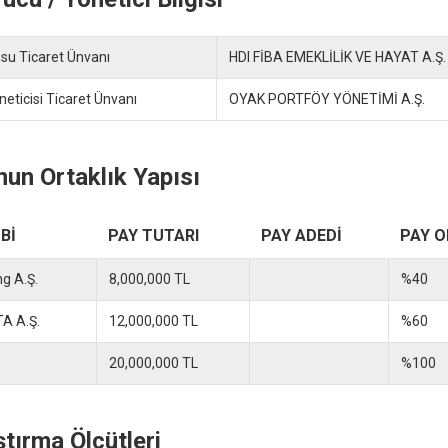
su Ticaret Ünvanı
HDI FİBA EMEKLİLİK VE HAYAT A.Ş.
eticisi Ticaret Ünvanı
OYAK PORTFÖY YÖNETİMİ A.Ş.
un Ortaklık Yapısı
Bİ
PAY TUTARI
PAY ADEDİ
PAY O
ng A.Ş.
8,000,000 TL
%40
A A.Ş.
12,000,000 TL
%60
20,000,000 TL
%100
ştırma Ölçütleri