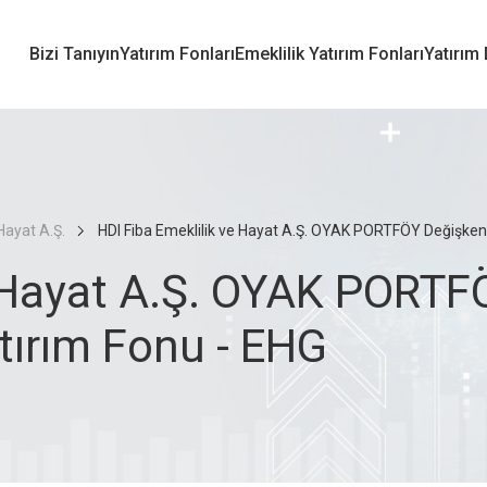
Bizi Tanıyın
Yatırım Fonları
Emeklilik Yatırım Fonları
Yatırım
Hayat A.Ş.
HDI Fiba Emeklilik ve Hayat A.Ş. OYAK PORTFÖY Değişken 
e Hayat A.Ş. OYAK PORTF
tırım Fonu - EHG