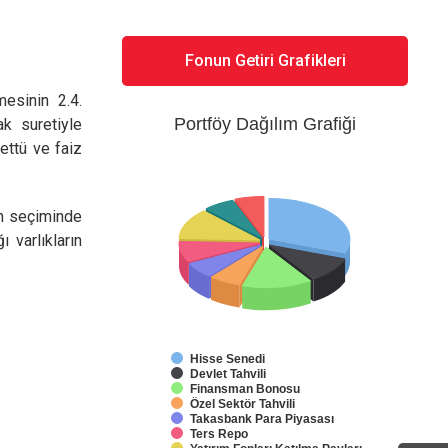
Fonun Getiri Grafikleri
esinin 2.4.
Portföy Dağılım Grafiği
k suretiyle
ttü ve faiz
ın seçiminde
 varlıkların
Hisse Senedi
Devlet Tahvili
Finansman Bonosu
Özel Sektör Tahvili
Takasbank Para Piyasası
Ters Repo