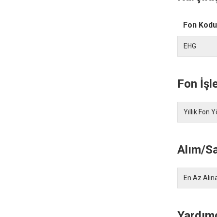
Fon Kodu
EHG
Fon İşl
Yıllık Fon 
Alım/Sa
En Az Alına
Yardımc