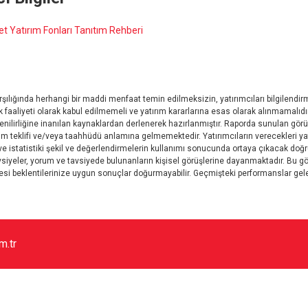
t Yatırım Fonları Tanıtım Rehberi
rşılığında herhangi bir maddi menfaat temin edilmeksizin, yatırımcıları bilgilend
k faaliyeti olarak kabul edilmemeli ve yatırım kararlarına esas olarak alınmamalıdır
venilirliğine inanılan kaynaklardan derlenerek hazırlanmıştır. Raporda sunulan görüş,
teklifi ve/veya taahhüdü anlamına gelmemektedir. Yatırımcıların verecekleri yatırı
 ve istatistiki şekil ve değerlendirmelerin kullanımı sonucunda ortaya çıkacak d
yeler, yorum ve tavsiyede bulunanların kişisel görüşlerine dayanmaktadır. Bu görüş
mesi beklentilerinize uygun sonuçlar doğurmayabilir. Geçmişteki performanslar gel
m.tr