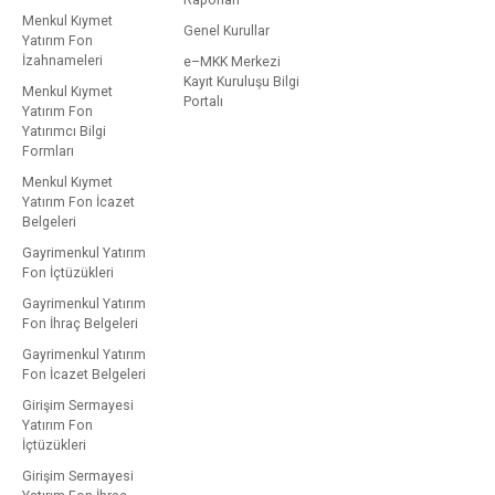
Raporları
Menkul Kıymet
Genel Kurullar
Yatırım Fon
İzahnameleri
e–MKK Merkezi
Kayıt Kuruluşu Bilgi
Menkul Kıymet
Portalı
Yatırım Fon
Yatırımcı Bilgi
Formları
Menkul Kıymet
Yatırım Fon İcazet
Belgeleri
Gayrimenkul Yatırım
Fon İçtüzükleri
Gayrimenkul Yatırım
Fon İhraç Belgeleri
Gayrimenkul Yatırım
Fon İcazet Belgeleri
Girişim Sermayesi
Yatırım Fon
İçtüzükleri
Girişim Sermayesi