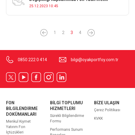
25.12.2023 10:45
1
2
3
4
0850 222 0 414
bilgi@oyakportfoy.com.tr
FON
BİLGİ TOPLUMU
BİZE ULAŞIN
BİLGİLENDİRME
HİZMETLERİ
Çerez Politikası
DOKÜMANLARI
Sürekli Bilgilendirme
KVKK
Formu
Menkul Kıymet
Yatırım Fon
Performans Sunum
İçtüzükleri