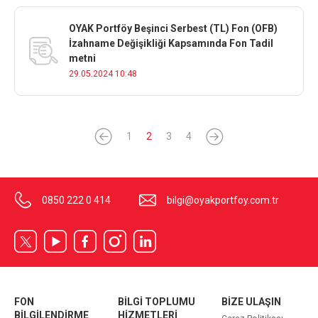
OYAK Portföy Beşinci Serbest (TL) Fon (OFB)
İzahname Değişikliği Kapsamında Fon Tadil
metni
29.05.2024 10:48
1
2
3
4
0850 222 0 414
bilgi@oyakportfoy.com.tr
FON
BİLGİ TOPLUMU
BİZE ULAŞIN
BİLGİLENDİRME
HİZMETLERİ