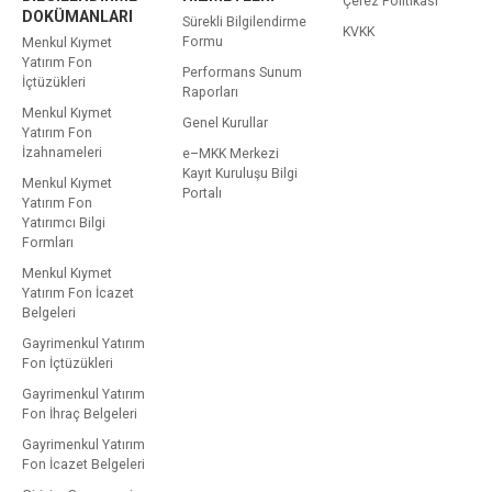
Çerez Politikası
DOKÜMANLARI
Sürekli Bilgilendirme
KVKK
Formu
Menkul Kıymet
Yatırım Fon
Performans Sunum
İçtüzükleri
Raporları
Menkul Kıymet
Genel Kurullar
Yatırım Fon
İzahnameleri
e–MKK Merkezi
Kayıt Kuruluşu Bilgi
Menkul Kıymet
Portalı
Yatırım Fon
Yatırımcı Bilgi
Formları
Menkul Kıymet
Yatırım Fon İcazet
Belgeleri
Gayrimenkul Yatırım
Fon İçtüzükleri
Gayrimenkul Yatırım
Fon İhraç Belgeleri
Gayrimenkul Yatırım
Fon İcazet Belgeleri