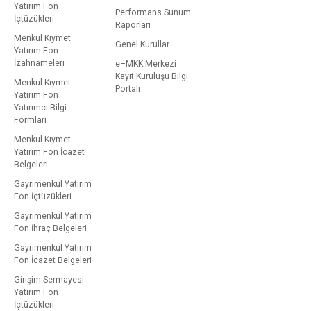
Yatırım Fon
Performans Sunum
İçtüzükleri
Raporları
Menkul Kıymet
Genel Kurullar
Yatırım Fon
İzahnameleri
e–MKK Merkezi
Kayıt Kuruluşu Bilgi
Menkul Kıymet
Portalı
Yatırım Fon
Yatırımcı Bilgi
Formları
Menkul Kıymet
Yatırım Fon İcazet
Belgeleri
Gayrimenkul Yatırım
Fon İçtüzükleri
Gayrimenkul Yatırım
Fon İhraç Belgeleri
Gayrimenkul Yatırım
Fon İcazet Belgeleri
Girişim Sermayesi
Yatırım Fon
İçtüzükleri