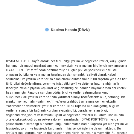
Katılma Hesabı (Döviz)
UYARI NOTU: Bu sayfalardaki her türlü bilgi, yorum ve değerlendirmeler, karşılığında
herhangi bir maddi menfaat temin edilmeksizin, yatırımcıları bilgilendirmek amacıyla
OYAK PORTFÖY tarafından hazırlanmıştır. Hiçbir şekilde yönlendirici nitelikte
olmayan bu bilgiler yatırımcılar tarafından danışmanlık faaliyeti olarak kabul
edilmemeli ve yatırım kararlarına esas olarak alınmamalıdır. Bu raporda yer alan her
türlü bilgi, değerlendirme, yorum ve istatistiki şekil ve değerler hazırlandığı tarih
itibarıyla mevcut piyasa koşulları ve güvenilirliğine inanılan kaynaklardan derlenerek
hazırlanmıştır. Raporda sunulan görüş, bilgi ve veriler, yatırımcılara kendi
oluşturacakları yatırım kararlarında yardımcı olmayı hedeflemekte olup, herhangi bir
menkul kıymetin alım-satım teklifi ve/veya taahhüdü anlamına gelmemektedir.
Yatırımcıların verecekleri yatırım kararları ile bu raporda sunulan görüş, bilgi ve
veriler arasında bir bağlantı kurulamayacağı gibi, burada yer alan bilgi,
değerlendirme, yorum ve istatistiki şekil ve değerlendirmelerin kullanımı sonucunda
ortaya çıkacak doğrudan ve/veya dolaylı zararlardan OYAK PORTFÖY’ün ya da
çalışanlarının herhangi bir sorumluluğu bulunmamaktadır. Raporda yer alan yorum ve
tavsiyeler, yorum ve tavsiyede bulunanların kişisel görüşlerine dayanmaktadır. Bu
görüşler mali durumunuz ile risk ve getiri tercihlerinize uygun olmayabilir. Bu nedenle,