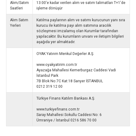
Alım/Satım
13:00'e kadar verilen alım ve satım talimatları T+1'de
Saatleri
işleme dönüşür
Alım Satım
Katılma paylarının alım ve satımı kurucunun yanı sıra
Yerleri
kurucu ile katılma payı alım satımına aracılık
sözleşmesi imzalamış olan Kurumlar tarafından
yapılacaktır. Bu kurumların unvanı ve iletişim bilgileri
aşağıda yer almaktadır.
OYAK Yatırım Menkul Değerler A.Ş.
www.oyakyatirim.com.tr
Ayazağa Mahallesi Kemerburgaz Caddesi Vadi
İstanbul Park
7B Blok No:7C Kat:18 Sarıyer İSTANBUL
0212 319 12 00
Türkiye Finans Katılım Bankası A.Ş.
www.turkiyefinans.com.tr
Saray Mahallesi Sokullu Caddesi No: 6
Ümraniye / İstanbul 0216 586 70 00