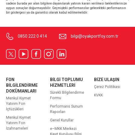
sadece burada yer alan bilgilere dayanılarak yatırım kararı verilmesi beklentilerinize
uygun sonuçlar doğurmayabilir. Geçmişteki performanslar gelecekteki performansın
bir göstergesi ya da garantisi olarak kabul edilmemelidir.
0850 222 0 414
bilgi@oyakportfoy.com.tr
FON
BİLGİ TOPLUMU
BİZE ULAŞIN
BİLGİLENDİRME
HİZMETLERİ
Çerez Politikası
DOKÜMANLARI
Sürekli Bilgilendirme
KVKK
Formu
Menkul Kıymet
Yatırım Fon
Performans Sunum
İçtüzükleri
Raporları
Menkul Kıymet
Genel Kurullar
Yatırım Fon
İzahnameleri
e–MKK Merkezi
Kayıt Kuruluşu Bilgi