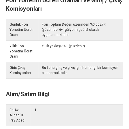
Fon Yönetim Ücreti Oranları ve Giriş / Çıkış
Komisyonları
Günlük Fon
Fon Toplam Değeri üzerinden %0,00274
Yönetim Ücreti
(yüzbindeikivirgülyetmişdört) olarak
Oranı
uygulanmaktadır.
Yıllık Fon
Yıllık yaklaşık %1 (yüzdebir)
Yönetim Ücreti
Oranı
Giriş-Çıkış
Bu fona giriş ve çıkış için herhangi bir komisyon
Komisyonları
alınmamaktadır.
Alım/Satım Bilgi
En Az
1
Alınabilir
Pay Adedi