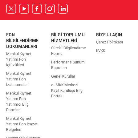
FON
BİLGİ TOPLUMU
BİZE ULAŞIN
BİLGİLENDİRME
HİZMETLERİ
Çerez Politikası
DOKÜMANLARI
Sürekli Bilgilendirme
KVKK
Formu
Menkul Kıymet
Yatırım Fon
Performans Sunum
İçtüzükleri
Raporları
Menkul Kıymet
Genel Kurullar
Yatırım Fon
İzahnameleri
e–MKK Merkezi
Kayıt Kuruluşu Bilgi
Menkul Kıymet
Portalı
Yatırım Fon
Yatırımcı Bilgi
Formları
Menkul Kıymet
Yatırım Fon İcazet
Belgeleri