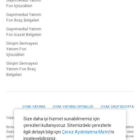
Gayrimenkul Yatırım
Fon İçtüzükleri
Gayrimenkul Yatırım
Fon İhraç Belgeleri
Gayrimenkul Yatırım
Fon İcazet Belgeleri
Girişim Sermayesi
Yatırım Fon
İçtüzükleri
Girişim Sermayesi
Yatırım Fon İhraç
Belgeleri
OYAK YATIRIM
OYAK YATIRIM ORTAKLIĞI
OYAK GRUP SİGORTA
Copyright © OYAK PORTFÖY YÖNETİMİ A.Ş. 2023. Tüm Hakları Saklıdır.
Size daha iyi hizmet sunabilmemiz için
çerezleri kullanıyoruz. Sitemizdeki çerezlerle
Sermaye Piyasası Kurulunun “Yatırım Hizmetleri ve Faaliyetleri ile Yan Hizmetlere
ilgili detaylı bilgi için
Çerez Aydınlatma Metni
'ni
İlişkin Esaslar Hakkında Tebliğ”i Uyarınca Yayımlanan Uyarı Notu : “Burada yer alan
yatırım bilgi, yorum ve tavsiyeleri yatırım danışmanlığı kapsamında değildir. Yatırım
inceleyebilirsiniz.